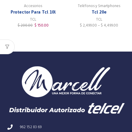
Accesorios
Teléfonos y Smartphones
Protector Para Tcl 10l
Tcl 20e
TCL
TCL
$
200.00
$
150.00
$
2,499.00
–
$
4,499.00
962 152 83 69