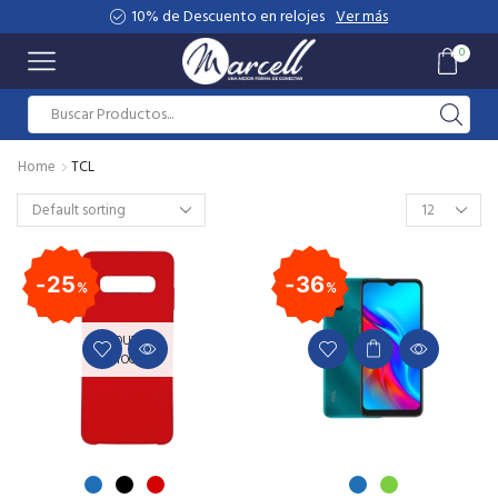
10% de Descuento en relojes
Ver más
0
Home
TCL
25
36
%
%
OUT OF
STOCK