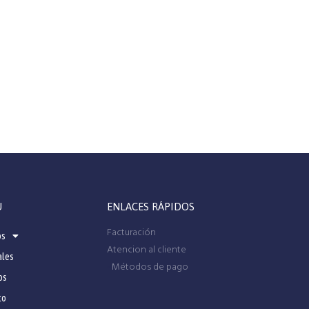
U
ENLACES RÁPIDOS
Facturación
os
Atencion al cliente
ales
Métodos de pago
os
to