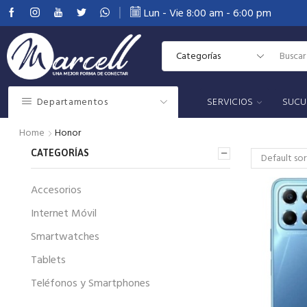
Lun - Vie 8:00 am - 6:00 pm
10% de Descuento en relojes
Ver más
Departamentos
SERVICIOS
SUCU
Home
Honor
CATEGORÍAS
Accesorios
Internet Móvil
Smartwatches
Tablets
Teléfonos y Smartphones