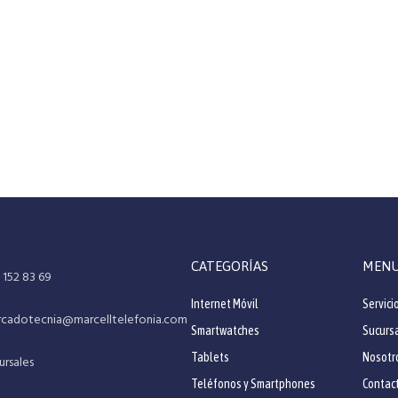
CATEGORÍAS
MEN
 152 83 69
Internet Móvil
Servici
cadotecnia@marcelltelefonia.com
Smartwatches
Sucurs
Tablets
Nosotr
ursales
Teléfonos y Smartphones
Contac