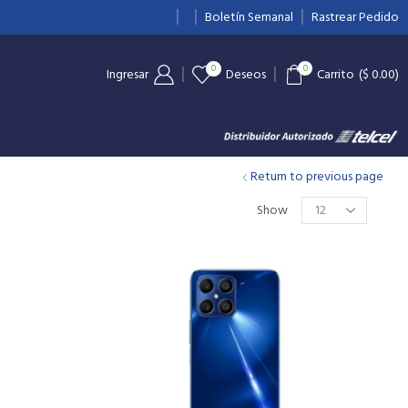
10% de Descuento en relojes
Boletín Semanal
Ver más
Rastrear Pedido
0
0
Ingresar
Deseos
Carrito
(
$
0.00
)
Return to previous page
Show