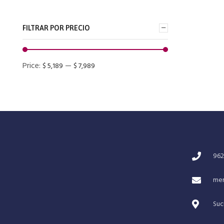
FILTRAR POR PRECIO
Price:
—
$ 5,189
$ 7,989
962
mer
Suc