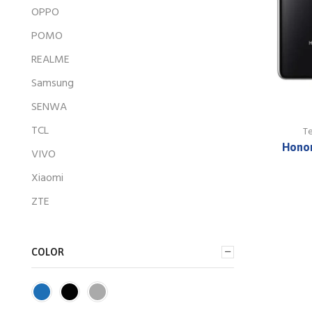
OPPO
POMO
REALME
Samsung
SENWA
TCL
T
Honor
VIVO
Xiaomi
ZTE
COLOR