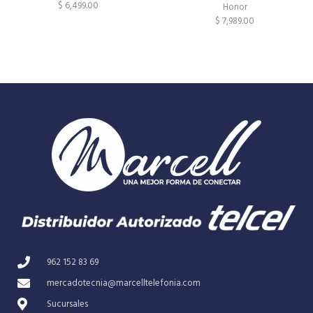
$
6,499.00
Honor
$
7,989.00
962 152 83 69
mercadotecnia@marcelltelefonia.com
Sucursales