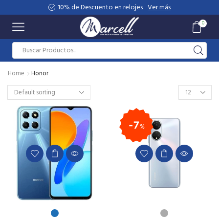
10% de Descuento en relojes
Ver más
0
Home
Honor
7
%