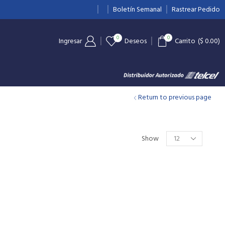
10% de Descuento en relojes
Boletín Semanal
Ver más
Rastrear Pedido
0
0
Ingresar
Deseos
Carrito
(
$
0.00
)
Return to previous page
Show