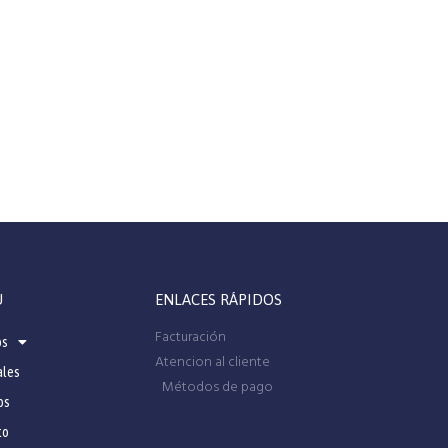
U
ENLACES RÁPIDOS
Facturación
os
Atencion al cliente
ales
Métodos de pago
os
to