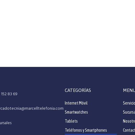
CATEGORÍAS
MEN
 152 83 69
Internet Móvil
Servici
cadotecnia@marcelltelefonia.com
Smartwatches
Sucurs
Tablets
Nosotr
ursales
Teléfonos y Smartphones
Contac